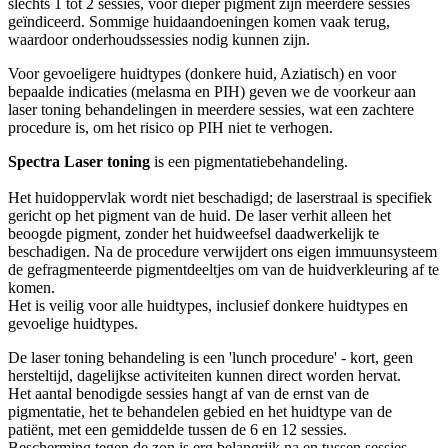
slechts 1 tot 2 sessies, voor dieper pigment zijn meerdere sessies
geïndiceerd. Sommige huidaandoeningen komen vaak terug,
waardoor onderhoudssessies nodig kunnen zijn.
Voor gevoeligere huidtypes (donkere huid, Aziatisch) en voor
bepaalde indicaties (melasma en PIH) geven we de voorkeur aan
laser toning behandelingen in meerdere sessies, wat een zachtere
procedure is, om het risico op PIH niet te verhogen.
Spectra Laser toning
is een pigmentatiebehandeling.
Het huidoppervlak wordt niet beschadigd; de laserstraal is specifiek
gericht op het pigment van de huid. De laser verhit alleen het
beoogde pigment, zonder het huidweefsel daadwerkelijk te
beschadigen. Na de procedure verwijdert ons eigen immuunsysteem
de gefragmenteerde pigmentdeeltjes om van de huidverkleuring af te
komen.
Het is veilig voor alle huidtypes, inclusief donkere huidtypes en
gevoelige huidtypes.
De laser toning behandeling is een 'lunch procedure' - kort, geen
hersteltijd, dagelijkse activiteiten kunnen direct worden hervat.
Het aantal benodigde sessies hangt af van de ernst van de
pigmentatie, het te behandelen gebied en het huidtype van de
patiënt, met een gemiddelde tussen de 6 en 12 sessies.
Bescherming tegen de zon is erg belangrijk na en tussen sessies.